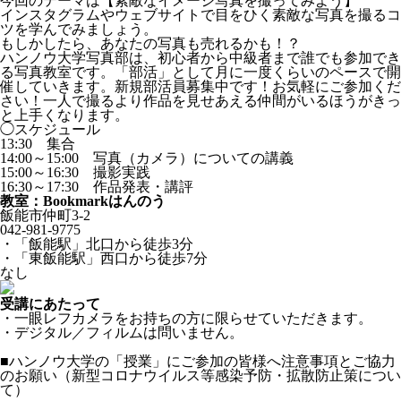
今回のテーマは【素敵なイメージ写真を撮ってみよう】
インスタグラムやウェブサイトで目をひく素敵な写真を撮るコ
ツを学んでみましょう。
もしかしたら、あなたの写真も売れるかも！？
ハンノウ大学写真部は、初心者から中級者まで誰でも参加でき
る写真教室です。「部活」として月に一度くらいのペースで開
催していきます。新規部活員募集中です！お気軽にご参加くだ
さい！一人で撮るより作品を見せあえる仲間がいるほうがきっ
と上手くなります。
◯スケジュール
13:30 集合
14:00～15:00 写真（カメラ）についての講義
15:00～16:30 撮影実践
16:30～17:30 作品発表・講評
教室：Bookmarkはんのう
飯能市仲町3-2
042-981-9775
・「飯能駅」北口から徒歩3分
・「東飯能駅」西口から徒歩7分
なし
受講にあたって
・一眼レフカメラをお持ちの方に限らせていただきます。
・デジタル／フィルムは問いません。
■ハンノウ大学の「授業」にご参加の皆様へ注意事項とご協力
のお願い（新型コロナウイルス等感染予防・拡散防止策につい
て）