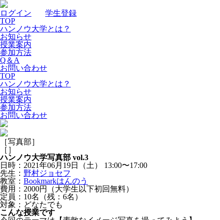
ログイン
｜
学生登録
TOP
ハンノウ大学とは？
お知らせ
授業案内
参加方法
Q＆A
お問い合わせ
TOP
ハンノウ大学とは？
お知らせ
授業案内
参加方法
お問い合わせ
［写真部］
［
］
ハンノウ大学写真部 vol.3
日時：2021年06月19日（土）
13:00〜17:00
先生：
野村ジョセフ
教室：
Bookmarkはんのう
費用：2000円（大学生以下初回無料）
定員：10名（残：6名）
対象：どなたでも
こんな授業です