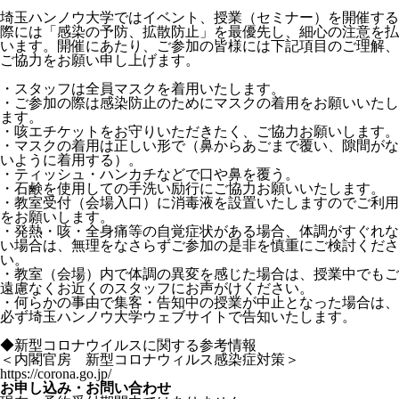
埼玉ハンノウ大学ではイベント、授業（セミナー）を開催する
際には「感染の予防、拡散防止」を最優先し、細心の注意を払
います。開催にあたり、ご参加の皆様には下記項目のご理解、
ご協力をお願い申し上げます。
・スタッフは全員マスクを着用いたします。
・ご参加の際は感染防止のためにマスクの着用をお願いいたし
ます。
・咳エチケットをお守りいただきたく、ご協力お願いします。
・マスクの着用は正しい形で（鼻からあごまで覆い、隙間がな
いように着用する）。
・ティッシュ・ハンカチなどで口や鼻を覆う。
・石鹸を使用しての手洗い励行にご協力お願いいたします。
・教室受付（会場入口）に消毒液を設置いたしますのでご利用
をお願いします。
・発熱・咳・全身痛等の自覚症状がある場合、体調がすぐれな
い場合は、無理をなさらずご参加の是非を慎重にご検討くださ
い。
・教室（会場）内で体調の異変を感じた場合は、授業中でもご
遠慮なくお近くのスタッフにお声がけください。
・何らかの事由で集客・告知中の授業が中止となった場合は、
必ず埼玉ハンノウ大学ウェブサイトで告知いたします。
◆新型コロナウイルスに関する参考情報
＜内閣官房 新型コロナウィルス感染症対策＞
https://corona.go.jp/
お申し込み・お問い合わせ