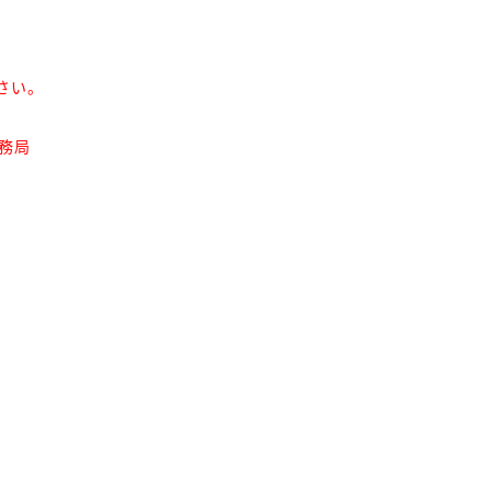
さい。
務局