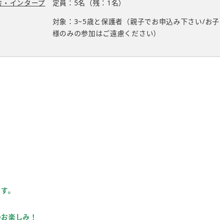
舎・インタープ
定員：5名（残：1名）
対象：3~5歳と保護者（親子でお申込み下さい/お子
様のみの参加はご遠慮ください）
ます。
のお楽しみ！