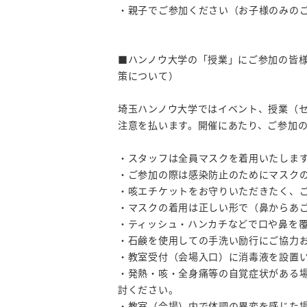
・親子でご参加ください（お子様のみの
■ハンノウ大学の「授業」にご参加の皆
策について）
埼玉ハンノウ大学ではイベント、授業（
注意を払います。開催にあたり、ご参加
・スタッフは全員マスクを着用いたしま
・ご参加の際は感染防止のためにマスク
・咳エチケットをお守りいただきたく、
・マスクの着用は正しい形で（鼻からあ
・ティッシュ・ハンカチなどで口や鼻を
・石鹸を使用しての手洗い励行にご協力
・教室受付（会場入口）に消毒液を設置
・発熱・咳・全身痛等の自覚症状がある
討ください。
・教室（会場）内で体調の異変を感じた