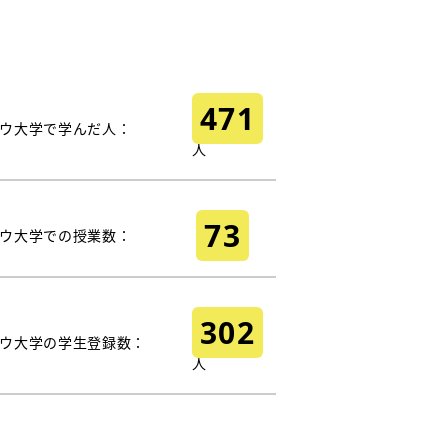
471
ウ大学で学んだ人：
人
73
ウ大学での授業数：
302
ウ大学の学生登録数：
人