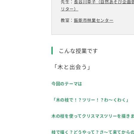
先生：
長谷川幸子（自然あそび企画
リター）
教室：
飯能市林業センター
こんな授業です
「木と出会う」
今回のテーマは
「木の枝で！？ツリー！？わ～くわく」
木の枝を使ってクリスマスツリーを描き
枝で描く？どうやって？さ～て来てから