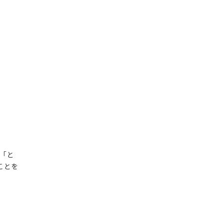
「と
ことを