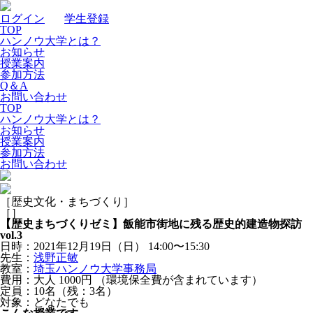
ログイン
｜
学生登録
TOP
ハンノウ大学とは？
お知らせ
授業案内
参加方法
Q＆A
お問い合わせ
TOP
ハンノウ大学とは？
お知らせ
授業案内
参加方法
お問い合わせ
［歴史文化・まちづくり］
［
］
【歴史まちづくりゼミ】飯能市街地に残る歴史的建造物探訪
vol.3
日時：2021年12月19日（日）
14:00〜15:30
先生：
浅野正敏
教室：
埼玉ハンノウ大学事務局
費用：大人 1000円 （環境保全費が含まれています）
定員：10名（残：3名）
対象：どなたでも