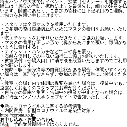
埼玉ハンノウ大学ではイベント、授業（セミナー）を開催する
際には「感染の予防、拡散防止」を最優先し、細心の注意を払
います。開催にあたり、ご参加の皆様には下記項目のご理解、
ご協力をお願い申し上げます。
・スタッフは全員マスクを着用いたします。
・ご参加の際は感染防止のためにマスクの着用をお願いいたし
ます。
・咳エチケットをお守りいただきたく、ご協力お願いします。
・マスクの着用は正しい形で（鼻からあごまで覆い、隙間がな
いように着用する）。
・ティッシュ・ハンカチなどで口や鼻を覆う。
・石鹸を使用しての手洗い励行にご協力お願いいたします。
・教室受付（会場入口）に消毒液を設置いたしますのでご利用
をお願いします。
・発熱・咳・全身痛等の自覚症状がある場合、体調がすぐれな
い場合は、無理をなさらずご参加の是非を慎重にご検討くださ
い。
・教室（会場）内で体調の異変を感じた場合は、授業中でもご
遠慮なくお近くのスタッフにお声がけください。
・何らかの事由で集客・告知中の授業が中止となった場合は、
必ず埼玉ハンノウ大学ウェブサイトで告知いたします。
◆新型コロナウイルスに関する参考情報
＜内閣官房 新型コロナウィルス感染症対策＞
https://corona.go.jp/
お申し込み・お問い合わせ
現在、予約受付期間中ではありません。