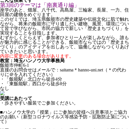
こんな授業です
第3回のテーマは「南裏通り編」
座学のあと、畑屋、八千代、高島屋、三輪家、長屋、一力、住
田屋の建物をめぐります。
このゼミでは、埼玉県飯能市の歴史建築や伝統文化に肌で触れ
ながら、将来の飯能市に守り遺したい建物、風景、環境につい
て皆で学びながら、市民の協力で新しい「歴史まちづくり」を
実現することを目指します。
むずかしくとらえず、参加者ひとり一人が楽しみながら、誰も
が魅力的に感じることができる、飯能市ならではの「歴史まち
づくり」のアイディアを出しあって、協働しながらつくりあげ
ていきたいと思います。
内容に変更のある場合があります。
教室：埼玉ハンノウ大学事務局
飯能市仲町6-1
直接のお問合せはメールで：saitama＊hanno-uni.net（＊の代わ
りに＠を入れてください）
・「飯能駅」北口から徒歩4分
・「東飯能駅」西口から徒歩8分
なし
受講にあたって
・歩きやすい服装でご参加ください。
■ハンノウ大学の「授業」にご参加の皆様へ注意事項とご協力
のお願い（新型コロナウイルス等感染予防・拡散防止策につい
て）