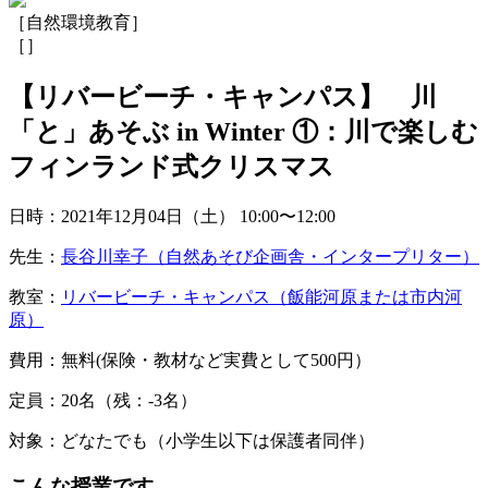
［自然環境教育］
［
］
【リバービーチ・キャンパス】 川
「と」あそぶ in Winter ①：川で楽しむ
フィンランド式クリスマス
日時：2021年12月04日（土）
10:00〜12:00
先生：
長谷川幸子（自然あそび企画舎・インタープリター）
教室：
リバービーチ・キャンパス（飯能河原または市内河
原）
費用：無料(保険・教材など実費として500円）
定員：20名（残：-3名）
対象：どなたでも（小学生以下は保護者同伴）
こんな授業です