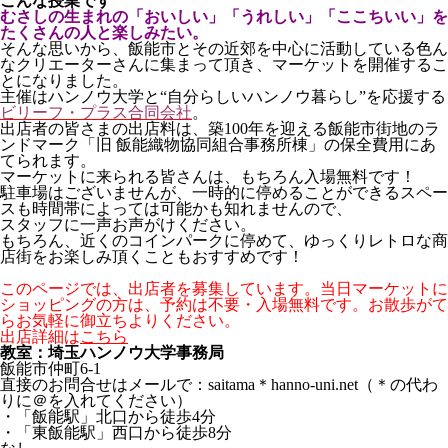
こんな授業です
むさしの生まれの「おいしい」「うれしい」「ここちいい」を
たくさんの人と楽しみたい。
そんな思いから、飯能市とその近郊を中心に活動している色ん
なクリエーターさんに集まって頂き、マーケットを開催するこ
とになりました。
主催はハンノウ大学と“自分らしいハンノウ暮らし”を応援する
ビリーフ・プラス合同会社
。
出店者の皆さまの出店料は、築100年を迎える飯能市街地のラ
ンドマーク「旧 飯能織物協同組合事務所棟」の保全費用にあ
てられます。
マーケットに来られる皆さんは、もちろん入場無料です！
駐車場はございませんが、一時的に停めることができるスペー
スも時間帯によっては可能かも知れませんので、
スタッフに一声お声がけください。
もちろん、近くのコインパークに停めて、ゆっくりレトロな商
店街をお楽しみ頂くこともおすすめです！
このページでは、出店者を募集しています。当日マーケットに
ショッピングの方は、予約は不要・入場無料です。お散歩がて
らお気軽に御立ちよりください。
出店詳細は
こちら
教室：埼玉ハンノウ大学事務局
飯能市仲町6-1
直接のお問合せはメールで：saitama＊hanno-uni.net（＊の代わ
りに＠を入れてください）
・「飯能駅」北口から徒歩4分
・「東飯能駅」西口から徒歩8分