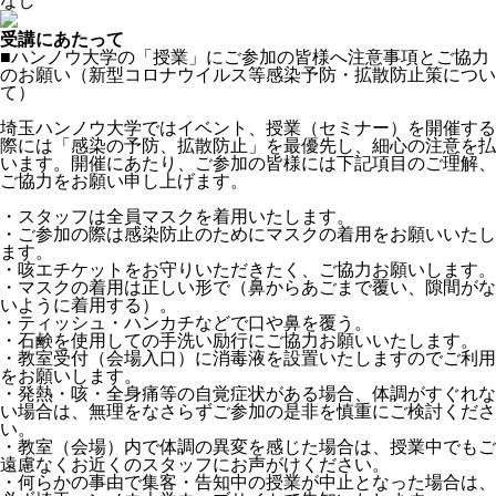
なし
受講にあたって
■ハンノウ大学の「授業」にご参加の皆様へ注意事項とご協力
のお願い（新型コロナウイルス等感染予防・拡散防止策につい
て）
埼玉ハンノウ大学ではイベント、授業（セミナー）を開催する
際には「感染の予防、拡散防止」を最優先し、細心の注意を払
います。開催にあたり、ご参加の皆様には下記項目のご理解、
ご協力をお願い申し上げます。
・スタッフは全員マスクを着用いたします。
・ご参加の際は感染防止のためにマスクの着用をお願いいたし
ます。
・咳エチケットをお守りいただきたく、ご協力お願いします。
・マスクの着用は正しい形で（鼻からあごまで覆い、隙間がな
いように着用する）。
・ティッシュ・ハンカチなどで口や鼻を覆う。
・石鹸を使用しての手洗い励行にご協力お願いいたします。
・教室受付（会場入口）に消毒液を設置いたしますのでご利用
をお願いします。
・発熱・咳・全身痛等の自覚症状がある場合、体調がすぐれな
い場合は、無理をなさらずご参加の是非を慎重にご検討くださ
い。
・教室（会場）内で体調の異変を感じた場合は、授業中でもご
遠慮なくお近くのスタッフにお声がけください。
・何らかの事由で集客・告知中の授業が中止となった場合は、