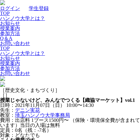
ログイン
｜
学生登録
TOP
ハンノウ大学とは？
お知らせ
授業案内
参加方法
Q＆A
お問い合わせ
TOP
ハンノウ大学とは？
お知らせ
授業案内
参加方法
お問い合わせ
［歴史文化・まちづくり］
［
］
授業じゃないけど、みんなでつくる【織協マーケット】vol.1
日時：2021年11月07日（日）
10:00〜14:30
先生：
デニン実花
教室：
埼玉ハンノウ大学事務局
費用：出店料 1ブース1500円〜 （保険・環境保全費が含まれて
います）当日の入場は無料
定員：0名（残：-7名）
対象：どなたでも