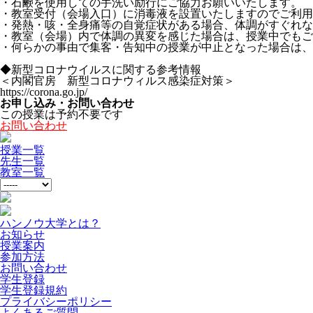
・石鹸を使用しての手洗い励行にご協力お願いいたします。
・教室受付（会場入口）に消毒液を設置いたしますのでご利用
・発熱・咳・全身痛等の自覚症状がある場合、体調がすぐれな
・教室（会場）内で体調の異変を感じた場合は、授業中でもご
・何らかの事由で集客・告知中の授業が中止となった場合は、
◆新型コロナウイルスに関する参考情報
＜内閣官房 新型コロナウィルス感染症対策＞
https://corona.go.jp/
お申し込み・お問い合わせ
この授業は予約不要です
お問い合わせ
授業一覧
先生一覧
教室一覧
ハンノウ大学とは？
お知らせ
授業案内
参加方法
お問い合わせ
学生登録
学生登録規約
プライバシーポリシー
よくあるご質問