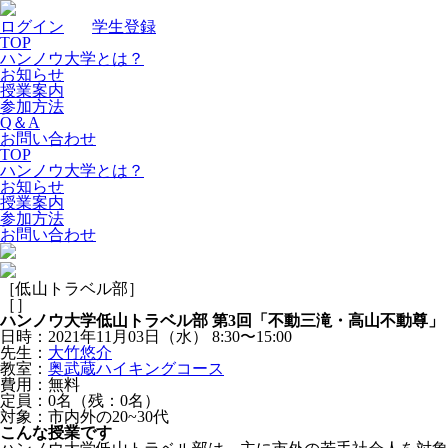
ログイン
｜
学生登録
TOP
ハンノウ大学とは？
お知らせ
授業案内
参加方法
Q＆A
お問い合わせ
TOP
ハンノウ大学とは？
お知らせ
授業案内
参加方法
お問い合わせ
［低山トラベル部］
［
］
ハンノウ大学低山トラベル部 第3回「不動三滝・高山不動尊」
日時：2021年11月03日（水）
8:30〜15:00
先生：
大竹悠介
教室：
奥武蔵ハイキングコース
費用：無料
定員：0名（残：0名）
対象：市内外の20~30代
こんな授業です