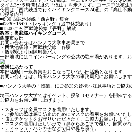
ハンノウ大学低山トラベル部は、主に市外の若手社会人を対象
タイム3〜５時間程度の「低山」を歩きます。コース中は植生
今回は「西武鉄道で行くハイキングコース24選」の「高山不
◯授業内容
■8:30 西武池袋線「西吾野」集合
■08:30~15:00 トレッキング（途中休憩あり）
■15:00ごろ 西武池袋線「吾野」解散
教室：奥武蔵ハイキングコース
飯能市西部
お問い合わせはハンノウ大学事務局まで
・西武池袋線・西武秩父線 各駅
・飯能駅より国際興業バス
一部地域にはコインパーキングや公共の駐車場があります。お
受講にあたって
本部活動は一般募集をおこなっていない部活動となります。
お問い合わせは、埼玉ハンノウ大学の事務局宛にお願いします
■ハンノウ大学の「授業」にご参加の皆様へ注意事項とご協力
埼玉ハンノウ大学ではイベント、授業（セミナー）を開催する
ご協力をお願い申し上げます。
・スタッフは全員マスクを着用いたします。
・ご参加の際は感染防止のためにマスクの着用をお願いいたし
・咳エチケットをお守りいただきたく、ご協力お願いします。
・マスクの着用は正しい形で（鼻からあごまで覆い、隙間がな
・ティッシュ・ハンカチなどで口や鼻を覆う。