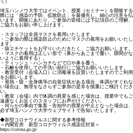
て）
埼玉ハンノウ大学ではイベント、授業（セミナー）を開催する
際には「感染の予防、拡散防止」を最優先し、細心の注意を払
います。開催にあたり、ご参加の皆様には下記項目のご理解、
ご協力をお願い申し上げます。
・スタッフは全員マスクを着用いたします。
・ご参加の際は感染防止のためにマスクの着用をお願いいたし
ます。
・咳エチケットをお守りいただきたく、ご協力お願いします。
・マスクの着用は正しい形で（鼻からあごまで覆い、隙間がな
いように着用する）。
・ティッシュ・ハンカチなどで口や鼻を覆う。
・石鹸を使用しての手洗い励行にご協力お願いいたします。
・教室受付（会場入口）に消毒液を設置いたしますのでご利用
をお願いします。
・発熱・咳・全身痛等の自覚症状がある場合、体調がすぐれな
い場合は、無理をなさらずご参加の是非を慎重にご検討くださ
い。
・教室（会場）内で体調の異変を感じた場合は、授業中でもご
遠慮なくお近くのスタッフにお声がけください。
・何らかの事由で集客・告知中の授業が中止となった場合は、
必ず埼玉ハンノウ大学ウェブサイトで告知いたします。
◆新型コロナウイルスに関する参考情報
＜内閣官房 新型コロナウィルス感染症対策＞
https://corona.go.jp/