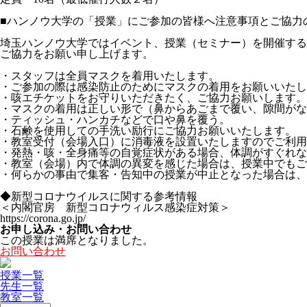
■ハンノウ大学の「授業」にご参加の皆様へ注意事項とご協力
埼玉ハンノウ大学ではイベント、授業（セミナー）を開催する
ご協力をお願い申し上げます。
・スタッフは全員マスクを着用いたします。
・ご参加の際は感染防止のためにマスクの着用をお願いいたし
・咳エチケットをお守りいただきたく、ご協力お願いします。
・マスクの着用は正しい形で（鼻からあごまで覆い、隙間がな
・ティッシュ・ハンカチなどで口や鼻を覆う。
・石鹸を使用しての手洗い励行にご協力お願いいたします。
・教室受付（会場入口）に消毒液を設置いたしますのでご利用
・発熱・咳・全身痛等の自覚症状がある場合、体調がすぐれな
・教室（会場）内で体調の異変を感じた場合は、授業中でもご
・何らかの事由で集客・告知中の授業が中止となった場合は、
◆新型コロナウイルスに関する参考情報
＜内閣官房 新型コロナウィルス感染症対策＞
https://corona.go.jp/
お申し込み・お問い合わせ
この授業は満席となりました。
お問い合わせ
授業一覧
先生一覧
教室一覧