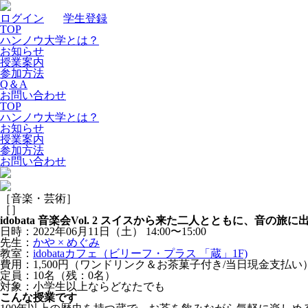
ログイン
｜
学生登録
TOP
ハンノウ大学とは？
お知らせ
授業案内
参加方法
Q＆A
お問い合わせ
TOP
ハンノウ大学とは？
お知らせ
授業案内
参加方法
お問い合わせ
［音楽・芸術］
［
］
idobata 音楽会Vol. 2 スイスから来た二人とともに、音の旅
日時：2022年06月11日（土）
14:00〜15:00
先生：
かや × めぐみ
教室：
idobataカフェ（ビリーフ・プラス 「蔵」1F)
費用：1,500円（ワンドリンク＆お茶菓子付き/当日現金支払い
定員：10名（残：0名）
対象：小学生以上ならどなたでも
こんな授業です