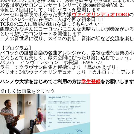
100年以上の歴史を持つ蔵で、お茶を飲みながら気軽に楽しめ
10名限定のサロンコンサートシリーズ idobata音楽会Vol. 2。
今回は２回目にして、特別ゲストが登場します。
バーゼル音学院で出会った実力派
ヴァイオリンデュオTORO
の
スイスのバーゼル在住の二人は今回が初来日！！
TOROの二人に飯能の魅力を知ってもらいたい！
飯能のみなさんにヨーロッパにこんな素晴らしい演奏家がいる
という想いでコンサートを開催します。
二人の音世界に浸り、スイスのお話、音楽の話など交流を楽し
【プログラム】
バロックの鍵盤音楽の名曲アレンジから、素敵な現代音楽の小
どれもとても美しく、蔵の空間にぴったり溶け込むでしょう。
バッハ ：インヴェンション ホ長調 BWV 777
ラモー：クラヴサン曲集と運指法より 「鳥のさえずり」
ベリオ：34のヴァイオリンデュオ より 「カルロ」、「アル
ハンノウ大学をはじめてご利用の方は
学生登録
をお願いします
↑詳しくは画像をクリック