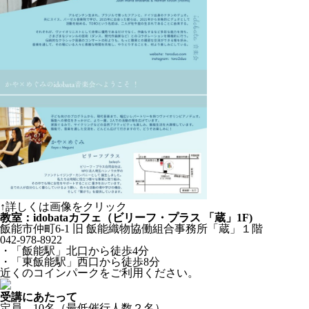
↑詳しくは画像をクリック
教室：idobataカフェ（ビリーフ・プラス 「蔵」1F)
飯能市仲町6-1 旧 飯能織物協働組合事務所「蔵」１階
042-978-8922
・「飯能駅」北口から徒歩4分
・「東飯能駅」西口から徒歩8分
近くのコインパークをご利用ください。
受講にあたって
定員 10名（最低催行人数２名）