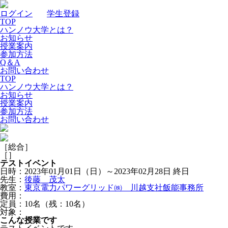
ログイン
｜
学生登録
TOP
ハンノウ大学とは？
お知らせ
授業案内
参加方法
Q＆A
お問い合わせ
TOP
ハンノウ大学とは？
お知らせ
授業案内
参加方法
お問い合わせ
［総合］
［
］
テストイベント
日時：2023年01月01日（日）～2023年02月28日
終日
先生：
後藤 茂太
教室：
東京電力パワーグリッド㈱ 川越支社飯能事務所
費用：
定員：10名（残：10名）
対象：
こんな授業です