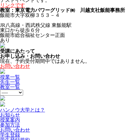
テストイベントです。
リンクです
教室：東京電力パワーグリッド㈱ 川越支社飯能事務所
飯能市大字双柳３５３－４
JR八高線・西武秩父線 東飯能駅
東口から徒歩６分
飯能市総合福祉センター正面
あり
受講にあたって
お申し込み・お問い合わせ
現在、予約受付期間中ではありません。
お問い合わせ
授業一覧
先生一覧
教室一覧
ハンノウ大学とは？
お知らせ
授業案内
参加方法
お問い合わせ
学生登録
学生登録規約