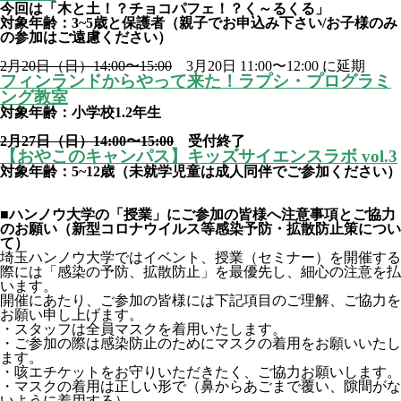
今回は「木と土！？チョコパフェ！？く～るくる」
対象年齢：3~5歳と保護者（親子でお申込み下さい/お子様のみ
の参加はご遠慮ください）
2月20日（日）14:00〜15:00
3月20日
11:00〜12:00 に延期
フィンランドからやって来た！ラプシ・プログラミ
ング教室
対象年齢：小学校1.2年生
2月27日（日）14:00〜15:00
受付終了
【おやこのキャンパス】キッズサイエンスラボ vol.3
対象年齢：5~12歳（未就学児童は成人同伴でご参加ください）
■ハンノウ大学の「授業」にご参加の皆様へ注意事項とご協力
のお願い（新型コロナウイルス等感染予防・拡散防止策につい
て）
埼玉ハンノウ大学ではイベント、授業（セミナー）を開催する
際には「感染の予防、拡散防止」を最優先し、細心の注意を払
います。
開催にあたり、ご参加の皆様には下記項目のご理解、ご協力を
お願い申し上げます。
・スタッフは全員マスクを着用いたします。
・ご参加の際は感染防止のためにマスクの着用をお願いいたし
ます。
・咳エチケットをお守りいただきたく、ご協力お願いします。
・マスクの着用は正しい形で（鼻からあごまで覆い、隙間がな
いように着用する）。