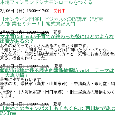
本場フィンランドシナモンロールをつくる
2月06日（日）15:00〜17:00
受付中
【オンライン開催】ビジネスのDIY講座【“ど素
人”起業セミナー！】複式簿記入門
2月08日（火）10:30〜12:00
延期
マネ育Café vol.5子育てが終わった後にはどのような
出費があるの？
お金の疑問ってたくさんあるのが当たり前です。
「知りたい」」聞きたい」でもだれに聞いたらいいのかな…
そんな方に「知識と経験が豊かな方々と、気軽にお金の話が出
来る」機会を作りました。
2月13日（日）14:00〜15:30
延期
飯能市街地に残る歴史的建造物探訪 vol.4 テーマは
「大通り編」
最初に座学を行います。
座学の後、奈良家（新井・山川家跡）・中清商店・銀河堂・絹
甚
小槻家・（大河原家跡・田口家跡）・旧土屋酒店の建物をめぐ
ります。
2月13日（日）14:00〜15:00
延期
【おやこのキャンパス】もくもくらぶ–西川材で遊ぶ
I♡Tree