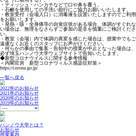
・ティッシュ・ハンカチなどで口や鼻を覆う。
・石鹸を使用しての手洗い励行にご協力お願いいたします。
・教室受付（会場入口）に消毒液を設置いたしますのでご利用
をお願いします。
・発熱・咳・全身痛等の自覚症状がある場合、体調がすぐれな
い場合は、無理をなさらずご参加の是非を慎重にご検討くださ
い。
・教室（会場）内で体調の異変を感じた場合は、授業中でもご
遠慮なくお近くのスタッフにお声がけください。
・何らかの事由で集客・告知中の授業が中止となった場合は、
必ず埼玉ハンノウ大学ウェブサイトで告知いたします。
◆新型コロナウイルスに関する参考情報
＜内閣官房 新型コロナウィルス感染症対策＞
https://corona.go.jp/
一覧へ戻る
2022年のお知らせ
2021年のお知らせ
2020年のお知らせ
2019年のお知らせ
ハンノウ大学とは？
お知らせ
授業案内