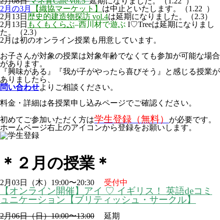
2月08日
マネ育Café vol.5
延期になりました。（1.22 ）
2月の3月
【織協マーケット】
は中止といたします。
（1.22 ）
2月13日
歴史的建造物探訪 vol.4
は延期になりました。（2.3）
2月13日
もくもくらぶ
–西川材で遊ぶ
I♡Treeは延期になりまし
た。（2.3）
2月は初のオンライン授業も用意しています。
お子さんが対象の授業は対象年齢でなくても参加が可能な場合
があります。
『興味がある』『我が子がやったら喜びそう』と感じる授業が
ありましたら、
問い合わせ
よりご相談ください。
料金・詳細は各授業申し込みページでご確認ください。
学生登録（無料）
初めてご参加いただく方は
が必要です。
ホームページ右上のアイコンから登録をお願いします。
＊２月の授業＊
2月03日（木）19:00〜20:30
受付中
【オンライン開催】アイ ♡ イギリス！ 英語deコミ
ュニケーション【ブリティッシュ・サークル】
2月06日（日）10:00〜13:00
延期