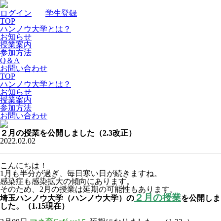
ログイン
｜
学生登録
TOP
ハンノウ大学とは？
お知らせ
授業案内
参加方法
Q＆A
お問い合わせ
TOP
ハンノウ大学とは？
お知らせ
授業案内
参加方法
お問い合わせ
２月の授業を公開しました（2.3改正）
2022.02.02
こんにちは！
1月も半分が過ぎ、毎日寒い日が続きますね。
感染症も感染拡大の傾向にあります。
そのため、2月の授業は
延期の可能性もあります。
２月の授業
埼玉ハンノウ大学（ハンノウ大学）の
を公開しま
した。（1.15現在）