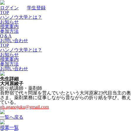
ログイン
｜
学生登録
TOP
ハンノウ大学とは？
お知らせ
授業案内
参加方法
Q＆A
お問い合わせ
TOP
ハンノウ大学とは？
お知らせ
授業案内
参加方法
お問い合わせ
先生詳細
大河原綾子
折り紙講師・薬剤師
吾野宿で代々問屋を営んでいたという大河原家23代目当主の奥
さま。薬剤業務に従事しながら昔ながらの折り紙を学び、教え
ている。
gh.aganojuku@gmail.com
一覧へ戻る
授業一覧