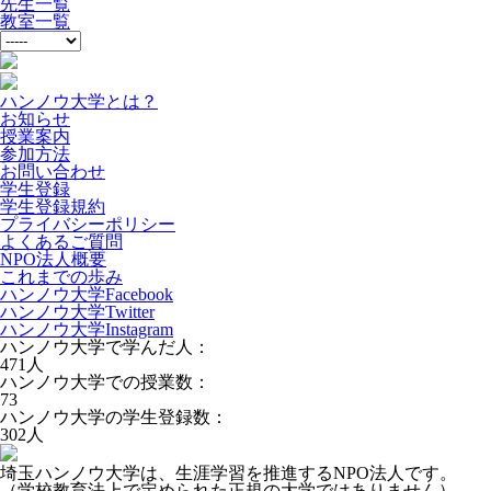
先生一覧
教室一覧
ハンノウ大学とは？
お知らせ
授業案内
参加方法
お問い合わせ
学生登録
学生登録規約
プライバシーポリシー
よくあるご質問
NPO法人概要
これまでの歩み
ハンノウ大学Facebook
ハンノウ大学Twitter
ハンノウ大学Instagram
ハンノウ大学で学んだ人：
471
人
ハンノウ大学での授業数：
73
ハンノウ大学の学生登録数：
302
人
埼玉ハンノウ大学は、生涯学習を推進するNPO法人です。
（学校教育法上で定められた正規の大学ではありません）