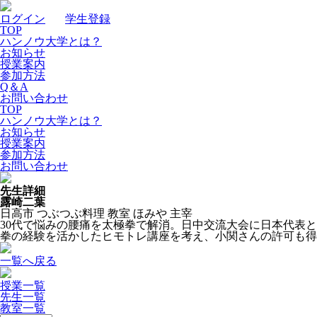
ログイン
｜
学生登録
TOP
ハンノウ大学とは？
お知らせ
授業案内
参加方法
Q＆A
お問い合わせ
TOP
ハンノウ大学とは？
お知らせ
授業案内
参加方法
お問い合わせ
先生詳細
露崎二葉
日高市 つぶつぶ料理 教室 ほみや 主宰
30代で悩みの腰痛を太極拳で解消。日中交流大会に日本代表
拳の経験を活かしたヒモトレ講座を考え、小関さんの許可も得
一覧へ戻る
授業一覧
先生一覧
教室一覧