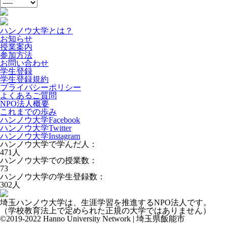
ハンノウ大学とは？
お知らせ
授業案内
参加方法
お問い合わせ
学生登録
学生登録規約
プライバシーポリシー
よくあるご質問
NPO法人概要
これまでの歩み
ハンノウ大学Facebook
ハンノウ大学Twitter
ハンノウ大学Instagram
ハンノウ大学で学んだ人：
471
人
ハンノウ大学での授業数：
73
ハンノウ大学の学生登録数：
302
人
埼玉ハンノウ大学は、生涯学習を推進するNPO法人です。
（学校教育法上で定められた正規の大学ではありません）
©2019-2022 Hanno University Network | 埼玉県飯能市