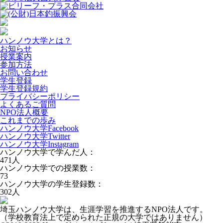
ハンノウ大学とは？
お知らせ
授業案内
参加方法
お問い合わせ
学生登録
学生登録規約
プライバシーポリシー
よくあるご質問
NPO法人概要
これまでの歩み
ハンノウ大学Facebook
ハンノウ大学Twitter
ハンノウ大学Instagram
ハンノウ大学で学んだ人：
471
人
ハンノウ大学での授業数：
73
ハンノウ大学の学生登録数：
302
人
埼玉ハンノウ大学は、生涯学習を推進するNPO法人です。
（学校教育法上で定められた正規の大学ではありません）