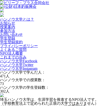
ハンノウ大学とは？
お知らせ
授業案内
参加方法
お問い合わせ
学生登録
学生登録規約
プライバシーポリシー
よくあるご質問
NPO法人概要
これまでの歩み
ハンノウ大学Facebook
ハンノウ大学Twitter
ハンノウ大学Instagram
ハンノウ大学で学んだ人：
471
人
ハンノウ大学での授業数：
73
ハンノウ大学の学生登録数：
302
人
埼玉ハンノウ大学は、生涯学習を推進するNPO法人です。
（学校教育法上で定められた正規の大学ではありません）