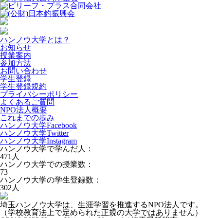
ハンノウ大学とは？
お知らせ
授業案内
参加方法
お問い合わせ
学生登録
学生登録規約
プライバシーポリシー
よくあるご質問
NPO法人概要
これまでの歩み
ハンノウ大学Facebook
ハンノウ大学Twitter
ハンノウ大学Instagram
ハンノウ大学で学んだ人：
471
人
ハンノウ大学での授業数：
73
ハンノウ大学の学生登録数：
302
人
埼玉ハンノウ大学は、生涯学習を推進するNPO法人です。
（学校教育法上で定められた正規の大学ではありません）