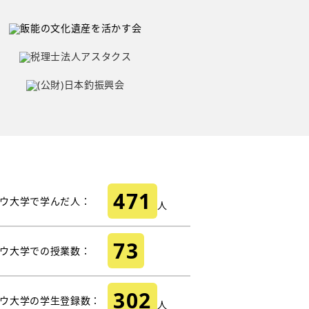
471
ウ大学で学んだ人：
人
73
ウ大学での授業数：
302
ウ大学の学生登録数：
人