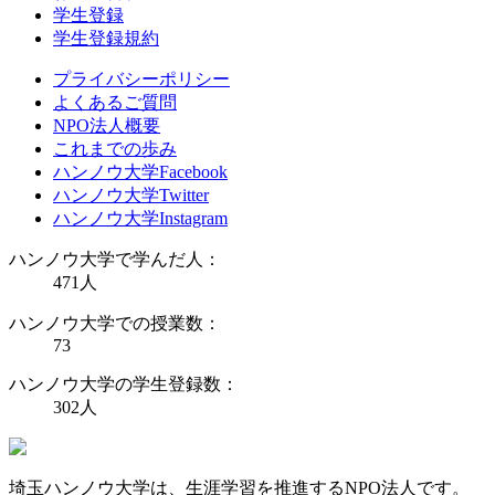
学生登録
学生登録規約
プライバシーポリシー
よくあるご質問
NPO法人概要
これまでの歩み
ハンノウ大学Facebook
ハンノウ大学Twitter
ハンノウ大学Instagram
ハンノウ大学で学んだ人：
471
人
ハンノウ大学での授業数：
73
ハンノウ大学の学生登録数：
302
人
埼玉ハンノウ大学は、生涯学習を推進するNPO法人です。