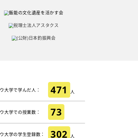
471
ウ大学で学んだ人：
人
73
ウ大学での授業数：
302
ウ大学の学生登録数：
人