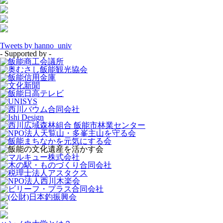
Tweets by hanno_univ
- Supported by -