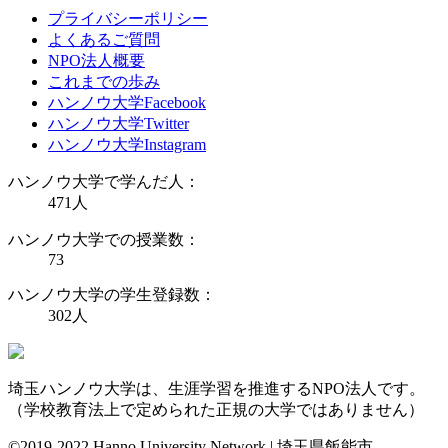
プライバシーポリシー
よくあるご質問
NPO法人概要
これまでの歩み
ハンノウ大学Facebook
ハンノウ大学Twitter
ハンノウ大学Instagram
ハンノウ大学で学んだ人：
471
人
ハンノウ大学での授業数：
73
ハンノウ大学の学生登録数：
302
人
埼玉ハンノウ大学は、生涯学習を推進するNPO法人です。
（学校教育法上で定められた正規の大学ではありません）
©2019-2022 Hanno University Network | 埼玉県飯能市