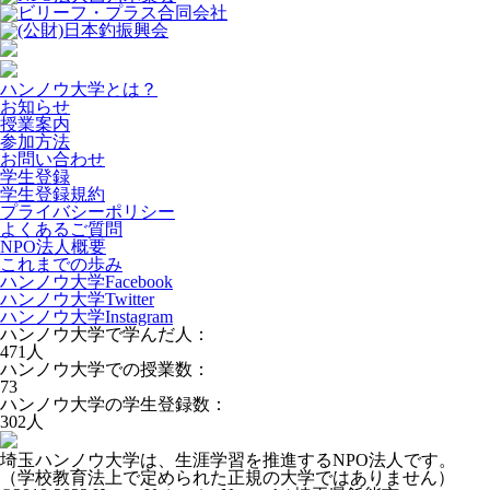
ハンノウ大学とは？
お知らせ
授業案内
参加方法
お問い合わせ
学生登録
学生登録規約
プライバシーポリシー
よくあるご質問
NPO法人概要
これまでの歩み
ハンノウ大学Facebook
ハンノウ大学Twitter
ハンノウ大学Instagram
ハンノウ大学で学んだ人：
471
人
ハンノウ大学での授業数：
73
ハンノウ大学の学生登録数：
302
人
埼玉ハンノウ大学は、生涯学習を推進するNPO法人です。
（学校教育法上で定められた正規の大学ではありません）