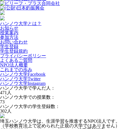
ハンノウ大学とは？
お知らせ
授業案内
参加方法
お問い合わせ
学生登録
学生登録規約
プライバシーポリシー
よくあるご質問
NPO法人概要
これまでの歩み
ハンノウ大学Facebook
ハンノウ大学Twitter
ハンノウ大学Instagram
ハンノウ大学で学んだ人：
471
人
ハンノウ大学での授業数：
73
ハンノウ大学の学生登録数：
302
人
埼玉ハンノウ大学は、生涯学習を推進するNPO法人です。
（学校教育法上で定められた正規の大学ではありません）