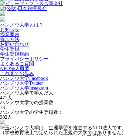
ハンノウ大学とは？
お知らせ
授業案内
参加方法
お問い合わせ
学生登録
学生登録規約
プライバシーポリシー
よくあるご質問
NPO法人概要
これまでの歩み
ハンノウ大学Facebook
ハンノウ大学Twitter
ハンノウ大学Instagram
ハンノウ大学で学んだ人：
471
人
ハンノウ大学での授業数：
73
ハンノウ大学の学生登録数：
302
人
埼玉ハンノウ大学は、生涯学習を推進するNPO法人です。
（学校教育法上で定められた正規の大学ではありません）