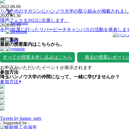
2022.06.06
リバサポのマガジンにハンノウ大学の取り組みが掲載されまし
2022.05.30
環境フェスタ2022に出展します。
2022.05.10
令和3年度に行ったリバービーチキャンパスの活動を発表しま
授業案内
最新の授業案内はこちらから。
すべての授業＆申し込みはこちら
過去の授業レポート
お申込みいただいたイベントが表示されます
参加方法
埼玉ハンノウ大学の仲間になって、一緒に学びませんか？
参加方法
Tweets by hanno_univ
- Supported by -