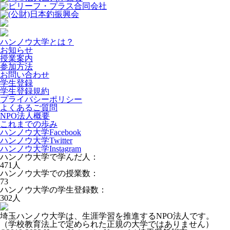
ハンノウ大学とは？
お知らせ
授業案内
参加方法
お問い合わせ
学生登録
学生登録規約
プライバシーポリシー
よくあるご質問
NPO法人概要
これまでの歩み
ハンノウ大学Facebook
ハンノウ大学Twitter
ハンノウ大学Instagram
ハンノウ大学で学んだ人：
471
人
ハンノウ大学での授業数：
73
ハンノウ大学の学生登録数：
302
人
埼玉ハンノウ大学は、生涯学習を推進するNPO法人です。
（学校教育法上で定められた正規の大学ではありません）