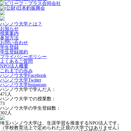
ハンノウ大学とは？
お知らせ
授業案内
参加方法
お問い合わせ
学生登録
学生登録規約
プライバシーポリシー
よくあるご質問
NPO法人概要
これまでの歩み
ハンノウ大学Facebook
ハンノウ大学Twitter
ハンノウ大学Instagram
ハンノウ大学で学んだ人：
471
人
ハンノウ大学での授業数：
73
ハンノウ大学の学生登録数：
302
人
埼玉ハンノウ大学は、生涯学習を推進するNPO法人です。
（学校教育法上で定められた正規の大学ではありません）