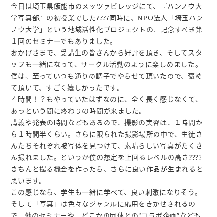
今日は埼玉県飯能市のメッツァビレッジにて、『ハンノウ大
学写真部』の初授業でした????同時に、NPO法人「埼玉ハン
ノウ大学」という地域活性化プロジェクトの、記念すべき第
１回のセミナーでもありました。
おかげさまで、受講生の皆さんから好評を頂き、そしてスタ
ッフも一緒になって、サークル活動のように楽しめました。
僕は、至っていつも通りの調子でやらせて頂いたので、褒め
て頂いて、すごく嬉しかったです。
４時間！？もやっていたはずなのに、全く長く感じなくて、
あっという間に終わりの時間が来ました。
講義や発表の時間などもあるので、撮影の実習は、１時間か
ら１時間半くらい。さらに限られた撮影場所の中で、生徒さ
んたちそれぞれ被写体を見つけて、素晴らしい写真がたくさ
ん撮れました。というか僕の想定を上回るレベルの高さ????
きちんと撮る機会を作ったら、さらに良い作品が生まれると
思います。
この感じなら、学生も一緒に学べて、良い刺激になりそう。
そして「写真」は色々なジャンルに応用をきかせされるの
で、他のセミナーや、どこかの団体との“コラボ企画”なども