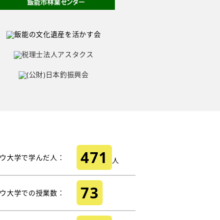
471
ウ大学で学んだ人：
人
73
ウ大学での授業数：