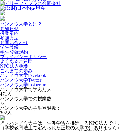
ハンノウ大学とは？
お知らせ
授業案内
参加方法
お問い合わせ
学生登録
学生登録規約
プライバシーポリシー
よくあるご質問
NPO法人概要
これまでの歩み
ハンノウ大学Facebook
ハンノウ大学Twitter
ハンノウ大学Instagram
ハンノウ大学で学んだ人：
471
人
ハンノウ大学での授業数：
73
ハンノウ大学の学生登録数：
302
人
埼玉ハンノウ大学は、生涯学習を推進するNPO法人です。
（学校教育法上で定められた正規の大学ではありません）