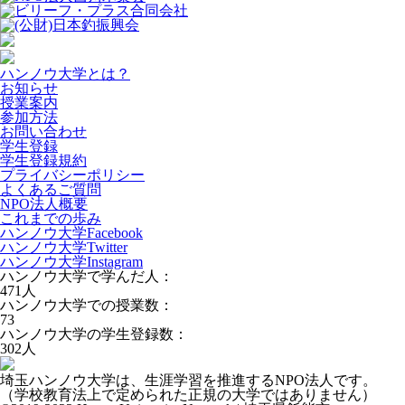
ハンノウ大学とは？
お知らせ
授業案内
参加方法
お問い合わせ
学生登録
学生登録規約
プライバシーポリシー
よくあるご質問
NPO法人概要
これまでの歩み
ハンノウ大学Facebook
ハンノウ大学Twitter
ハンノウ大学Instagram
ハンノウ大学で学んだ人：
471
人
ハンノウ大学での授業数：
73
ハンノウ大学の学生登録数：
302
人
埼玉ハンノウ大学は、生涯学習を推進するNPO法人です。
（学校教育法上で定められた正規の大学ではありません）