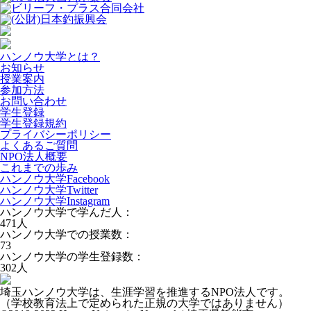
ハンノウ大学とは？
お知らせ
授業案内
参加方法
お問い合わせ
学生登録
学生登録規約
プライバシーポリシー
よくあるご質問
NPO法人概要
これまでの歩み
ハンノウ大学Facebook
ハンノウ大学Twitter
ハンノウ大学Instagram
ハンノウ大学で学んだ人：
471
人
ハンノウ大学での授業数：
73
ハンノウ大学の学生登録数：
302
人
埼玉ハンノウ大学は、生涯学習を推進するNPO法人です。
（学校教育法上で定められた正規の大学ではありません）