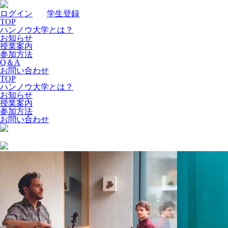
ログイン
｜
学生登録
TOP
ハンノウ大学とは？
お知らせ
授業案内
参加方法
Q＆A
お問い合わせ
TOP
ハンノウ大学とは？
お知らせ
授業案内
参加方法
お問い合わせ