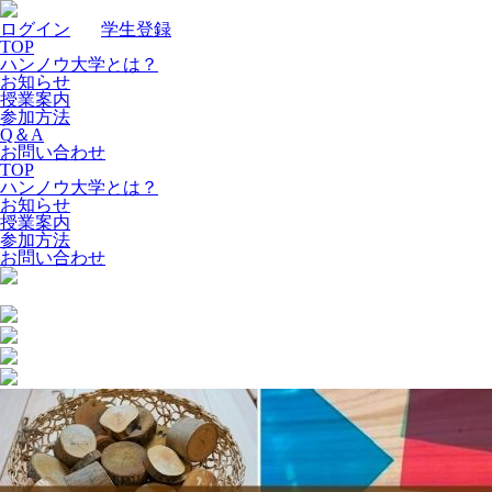
ログイン
｜
学生登録
TOP
ハンノウ大学とは？
お知らせ
授業案内
参加方法
Q＆A
お問い合わせ
TOP
ハンノウ大学とは？
お知らせ
授業案内
参加方法
お問い合わせ