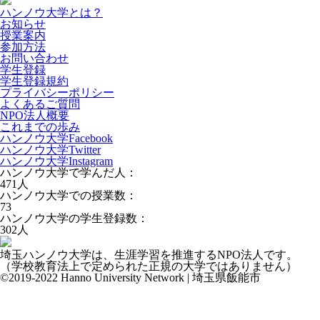
ハンノウ大学とは？
お知らせ
授業案内
参加方法
お問い合わせ
学生登録
学生登録規約
プライバシーポリシー
よくあるご質問
NPO法人概要
これまでの歩み
ハンノウ大学Facebook
ハンノウ大学Twitter
ハンノウ大学Instagram
ハンノウ大学で学んだ人：
471
人
ハンノウ大学での授業数：
73
ハンノウ大学の学生登録数：
302
人
埼玉ハンノウ大学は、生涯学習を推進するNPO法人です。
（学校教育法上で定められた正規の大学ではありません）
©2019-2022 Hanno University Network | 埼玉県飯能市