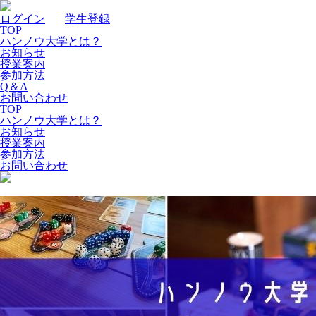
ログイン
｜
学生登録
TOP
ハンノウ大学とは？
お知らせ
授業案内
参加方法
Q＆A
お問い合わせ
TOP
ハンノウ大学とは？
お知らせ
授業案内
参加方法
お問い合わせ