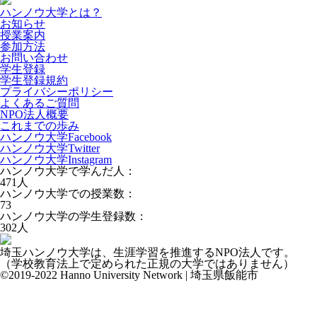
ハンノウ大学とは？
お知らせ
授業案内
参加方法
お問い合わせ
学生登録
学生登録規約
プライバシーポリシー
よくあるご質問
NPO法人概要
これまでの歩み
ハンノウ大学Facebook
ハンノウ大学Twitter
ハンノウ大学Instagram
ハンノウ大学で学んだ人：
471
人
ハンノウ大学での授業数：
73
ハンノウ大学の学生登録数：
302
人
埼玉ハンノウ大学は、生涯学習を推進するNPO法人です。
（学校教育法上で定められた正規の大学ではありません）
©2019-2022 Hanno University Network | 埼玉県飯能市